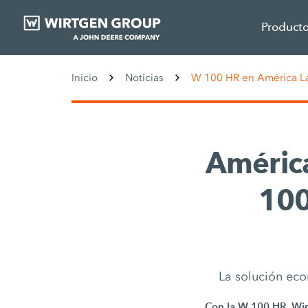
Product
Inicio
Noticias
W 100 HR en América La
América
100
La solución eco
Con la W 100 HR, Wir