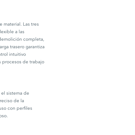
material. Las tres
exible a las
 demolición completa,
arga trasero garantiza
rol intuitivo
s procesos de trabajo
 el sistema de
reciso de la
uso con perfiles
oso.