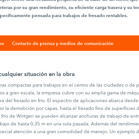
reteras por su gran rendimiento, su eficiente carga trasera y su t
specíficamente pensada para trabajos de fresado rentables.
es
Contacto de prensa y medios de comunicación
cualquier situación en la obra
oras compactas para trabajos en el centro de las ciudades o de 
os a gran escala, la empresa cubre con su amplia gama de máqu
a del fresado en frío. El espectro de aplicaciones abarca desde
 la demolición por capas, hasta el fresado fino de superficies d
 frío de Wirtgen se pueden alcanzar anchuras de trabajo de ent
bajo de hasta 0,35 m en una sola pasada. Además del rendimient
pecial atención a una gran comodidad de manejo. Un ejemplo de 