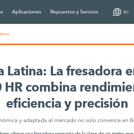
os
Aplicaciones
Repuestos y Servicio
EC
tina
 Latina: La fresadora e
 HR combina rendimie
eficiencia y precisión
nómica y adaptada al mercado no solo convence en Br
tgen ofrece una fresadora pequeña de la clase de un metro que