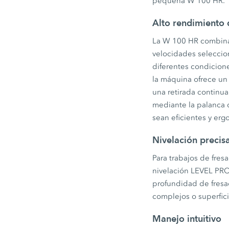
pequeña W 100 HR.
Alto rendimiento 
La W 100 HR combina 
velocidades seleccio
diferentes condicione
la máquina ofrece un 
una retirada continua
mediante la palanca d
sean eficientes y er
Nivelación precis
Para trabajos de fre
nivelación LEVEL PRO 
profundidad de fresad
complejos o superfici
Manejo intuitivo