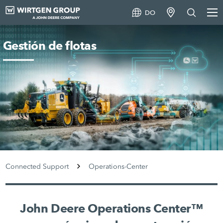
DO
Gestión de flotas
Connected Support
Operations-Center
John Deere Operations Center™