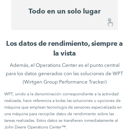
Todo en un solo lugar
Todo en un solo lugar
Los datos de rendimiento, siempre a
Con el John Deere Operations Center™,
la vista
WIRTGEN GROUP crea una ubicación
centralizada para todas las soluciones digitales
Además, el Operations Center es el punto central
actuales y futuras. Esto le proporciona un sistema
para los datos generados con las soluciones de WPT
preparado para el futuro que siempre está a la
(Wirtgen Group Performance Tracker)
vanguardia de la tecnología, le permite
beneficiarse de futuros desarrollos y, por tanto,
WPT, unido a la denominación correspondiente a la actividad
seguir siendo competitivo en su entorno a largo
realizada, hace referencia a todas las soluciones u opciones de
plazo.
máquina que emplean tecnología de sensores especializada en
una máquina para recopilar datos de rendimiento sobre las
tareas realizadas. Estos datos se transfieren inmediatamente al
John Deere Operations Center™.