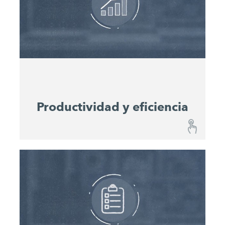
planes de mantenimiento
sus máquinas. Los
integrados
permiten planificar fácilmente los
intervalos de servicio técnico. De este modo,
mejorará la disponibilidad de las máquinas y
mantendrá su valor.
Productividad y eficiencia
Productividad y eficiencia
Mediante el Performance Monitoring, se puede
supervisar continuamente el progreso de la obra
y pronosticar el consumo de material. Los datos
de potencia relevantes ayudan a los
planificadores a optimizar el uso de las máquinas