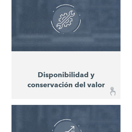
El panel de control fácil de usar le ofrece en todo
momento una visión general de las obras y del
progreso del trabajo sin que tenga que estar
presente. El uso de las máquinas y el consumo
de material de todas las máquinas en la obra se
muestran en una vista general consolidada, lo
que permite una planificación y un cálculo
coherentes de los proyectos.
Disponibilidad y
conservación del valor
Disponibilidad y conservación del valor
Con el John Deere Operations Center™ siempre
estará informado sobre el estado de cada una de