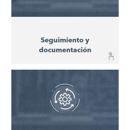
y la productividad. Además, sirven como valores
de referencia para la planificación de proyectos
futuros.
Seguimiento y
documentación
Seguimiento y documentación
El Operations Center™ de John Deere le muestra
la ubicación, incluido el historial de ubicaciones,
de cada máquina y le guía de forma móvil hasta
su máquina en la obra. La documentación
continua de la ubicación y el estado de la
máquina permite un análisis coherente del uso
de máquinas individuales y de proyectos