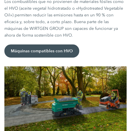
Los combustibles que no provienen de materiales fósiles como
el HVO (aceite vegetal hidrotratado o «Hydrotreated Vegetable
Oil») permiten reducir las emisiones hasta en un 90 % con
eficacia y, sobre todo, a corto plazo. Buena parte de las
máquinas de WIRTGEN GROUP son capaces de funcionar ya
ahora de forma sostenible con HVO.
Máquinas compatibles con HVO