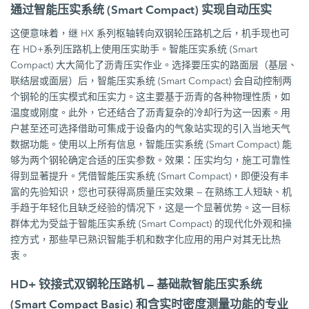
通过智能压实系统 (Smart Compact) 实现自动压实
这便意味着，继 HX 系列枢轴转向双钢轮压路机之后，机手现也可
在 HD+系列压路机上使用压实助手。智能压实系统 (Smart
Compact) 大大简化了沥青压实作业。选择要压实的路面层（基层、
联结层或面层）后，智能压实系统 (Smart Compact) 会自动控制两
个钢轮的压实模式和压实力。这主要基于沥青的各种物理性质，如
温度或刚度。此外，它还结合了沥青复杂的冷却行为这一因素。用
户甚至还可选择借助可集成于设备内的气象站实现的引入当地天气
数据功能。使用以上所有信息，智能压实系统 (Smart Compact) 能
够为两个钢轮确定合适的压实参数。效果：压实均匀，施工可靠性
得到显著提升。凭借智能压实系统 (Smart Compact)，即便没有丰
富的先验知识，您也可获得高质量压实效果 — 在熟练工人短缺、机
手趋于年轻化且缺乏经验的情况下，这是一个显著优势。这一目标
群体尤为受益于智能压实系统 (Smart Compact) 的现代化外观和操
控方式，那些早已熟识智能手机和数字化应用的用户对其无比热
衷。
HD+ 铰接式双钢轮压路机 — 基础款智能压实系统
(Smart Compact Basic) 和含实时密度测量功能的专业