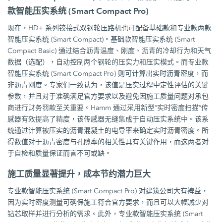
款智能压实系统 (Smart Compact Pro)
现在，HD+ 系列铰接式双钢轮压路机也可配备基础款和专业款两款
智能压实系统 (Smart Compact)。基础款智能压实系统 (Smart
Compact Basic) 通过结合沥青温度、刚度、沥青的冷却行为和天气
数据（选配），自动控制两个钢轮的压实力和压实模式。而专业款
智能压实系统 (Smart Compact Pro) 则可计算出实时沥青密度，而
非沥青刚度。专家们一致认为，该值是压实过程中定性评估的关键
参数，并且对于准确满足官方要求以及避免因施工质量问题对承包
商进行财务罚款至关重要。Hamm 通过采用新型“实时密度扫描”传
感器有效提高了精度，该传感器无缝集成于自动压实系统中。该系
统通过计算被压实的沥青混凝土的电导率来确定实时沥青密度。所
得数值对于沥青密度与孔隙率的相关性具有关键作用，而这两者对
于自检和质量保证而言不可或缺。
施工质量显著提升，成本节约潜力巨大
专业款智能压实系统 (Smart Compact Pro) 对建筑公司大有裨益，
因为实时密度测量可确保施工符合官方要求，而且可以大幅减少对
钻芯取样并进行分析的需求。此外，专业款智能压实系统 (Smart