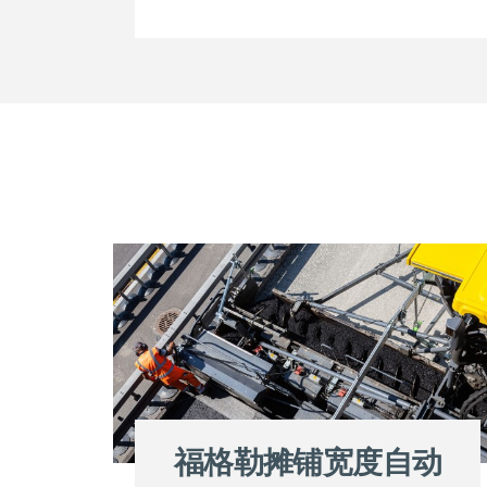
福格勒摊铺宽度自动