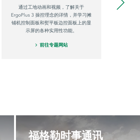
通过工地动画和视频，了解关于
福
ErgoPlus 3 操控理念的详情，并学习摊
用
铺机控制面板和熨平板边控面板上的显
项
示屏的各种实用性功能。
前往专题网站
福格勒时事通讯