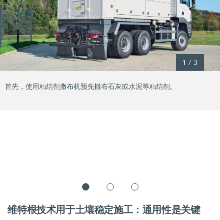
1
/
3
首先，使用粘结剂撒布机预先撒布石灰或水泥等粘结剂。
维特根技术用于土壤稳定施工：通用性是关键