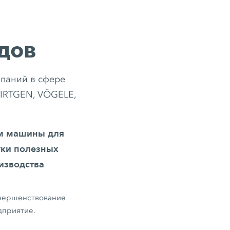
дов
паний в сфере
IRTGEN, VÖGELE,
ам машины для
тки полезных
изводства
овершенствование
дприятие.