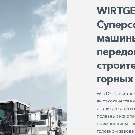
WIRTGE
Суперс
машины
передо
строите
горных
WIRTGEN поставл
высококачествен
строительства и
полезных ископа
применением са
головном заводе 