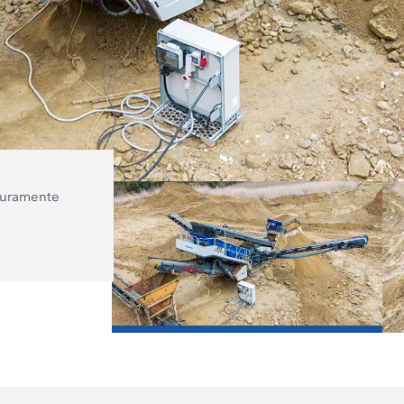
uramente
A planta de peneiramento de triagem
equipada com uma grade vibratória.
"rochas de arenito" maiores são sepa
previamente.
/