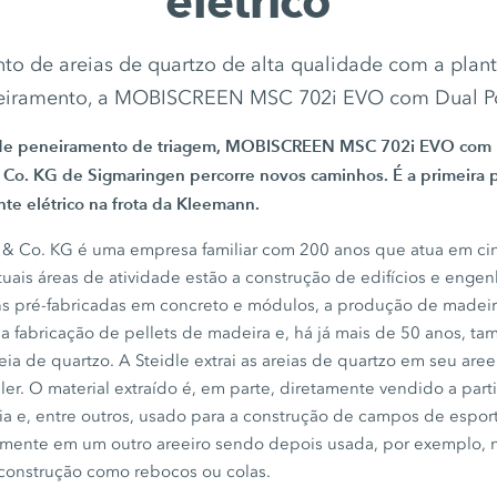
elétrico
to de areias de quartzo de alta qualidade com a plan
eiramento, a MOBISCREEN MSC 702i EVO com Dual P
 de peneiramento de triagem, MOBISCREEN
MSC 702i EVO
com
 Co. KG
de Sigmaringen percorre novos caminhos. É a primeira 
te elétrico na frota da Kleemann.
 & Co. KG
é uma empresa familiar com 200 anos que atua em ci
tuais áreas de atividade estão a construção de edifícios e engenha
s pré-fabricadas em concreto e módulos, a produção de madeir
l, a fabricação de pellets de madeira e, há já mais de
50 anos
, ta
ia de quartzo. A Steidle extrai as areias de quartzo em seu are
r. O material extraído é, em parte, diretamente vendido a parti
a e, entre outros, usado para a construção de campos de esport
lmente em um outro areeiro sendo depois usada, por exemplo, 
 construção como rebocos ou colas.