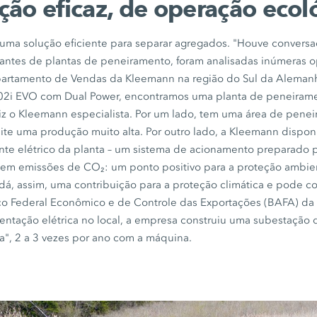
ão eficaz, de operação ecol
 uma solução eficiente para separar agregados. "Houve convers
cantes de plantas de peneiramento, foram analisadas inúmeras o
epartamento de Vendas da Kleemann na região do Sul da Aleman
02i EVO
com
Dual Power
, encontramos uma planta de peneira
iz o
Kleemann especialista.
Por um lado, tem uma área de penei
ite uma produção muito alta. Por outro lado, a Kleemann dispon
te elétrico da planta – um sistema de acionamento preparado p
sem emissões de CO₂: um ponto positivo para a proteção ambien
 dá, assim, uma contribuição para a proteção climática e pode c
ço Federal Econômico e de Controle das Exportações (BAFA) da
imentação elétrica no local, a empresa construiu uma subestação
a",
2 a 3 vezes
por ano com a máquina.