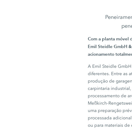
Peneiramen
pen
Com a planta móvel
Emil Steidle GmbH &
acionamento totalmen
A
Emil Steidle GmbH
diferentes. Entre as a
produção de garagen
carpintaria industria
processamento de are
Meßkirch-Rengetsweile
uma preparação prévi
processada adiciona
ou para materiais de