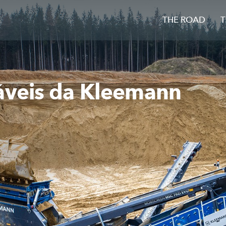
THE ROAD
T
áveis da Kleemann