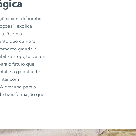
ógica
ações com diferentes
pções", explica
ha. "Com a
mento que cumpre
ramento grande e
ibiliza a opção de um
ara o futuro que
tal e a garantia de
ontar com
 Alemanha para a
 de transformação que