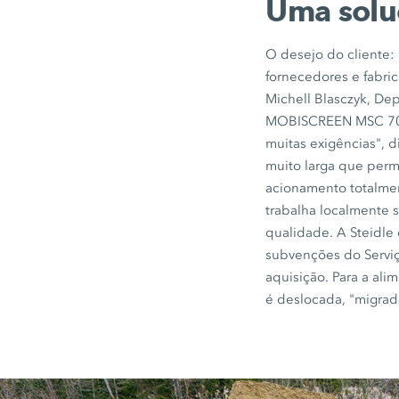
Uma soluç
O desejo do cliente:
fornecedores e fabri
Michell Blasczyk, D
MOBISCREEN
MSC 7
muitas exigências", d
muito larga que perm
acionamento totalmen
trabalha localmente 
qualidade. A Steidle
subvenções do Servi
aquisição. Para a al
é deslocada, "migrad