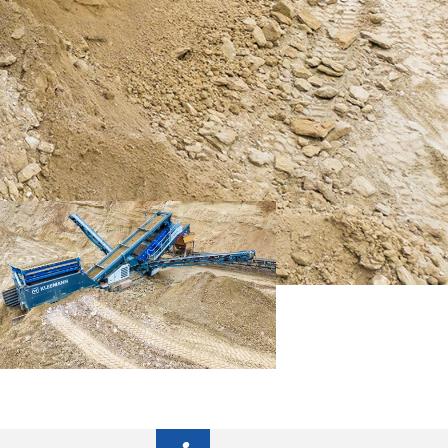
 está
 Assim
radas