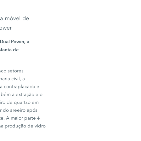
ta móvel de
ower
Dual Power
, a
planta de
nco setores
ria civil, a
a contraplacada e
mbém a extração e o
eiro de quartzo em
r do areeiro após
e. A maior parte é
na produção de vidro