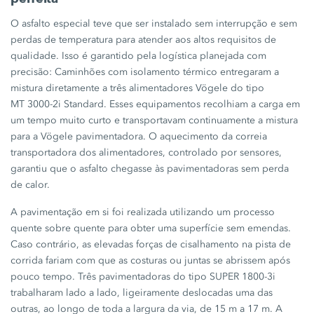
O asfalto especial teve que ser instalado sem interrupção e sem
perdas de temperatura para atender aos altos requisitos de
qualidade. Isso é garantido pela logística planejada com
precisão: Caminhões com isolamento térmico entregaram a
mistura diretamente a três alimentadores Vögele do tipo
MT 3000‑2i
Standard. Esses equipamentos recolhiam a carga em
um tempo muito curto e transportavam continuamente a mistura
para a Vögele pavimentadora. O aquecimento da correia
transportadora dos alimentadores, controlado por sensores,
garantiu que o asfalto chegasse às pavimentadoras sem perda
de calor.
A pavimentação em si foi realizada utilizando um processo
quente sobre quente para obter uma superfície sem emendas.
Caso contrário, as elevadas forças de cisalhamento na pista de
corrida fariam com que as costuras ou juntas se abrissem após
pouco tempo. Três pavimentadoras do tipo
SUPER 1800‑3i
trabalharam lado a lado, ligeiramente deslocadas uma das
outras, ao longo de toda a largura da via, de
15 m
a
17 m
. A