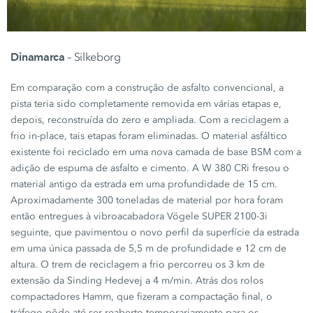
Dinamarca
– Silkeborg
Em comparação com a construção de asfalto convencional, a
pista teria sido completamente removida em várias etapas e,
depois, reconstruída do zero e ampliada. Com a reciclagem a
frio in-place, tais etapas foram eliminadas. O material asfáltico
existente foi reciclado em uma nova camada de base BSM com a
adição de espuma de asfalto e cimento.
A W 380 CRi
fresou o
material antigo da estrada em uma profundidade de
15 cm.
Aproximadamente
300 toneladas
de material por hora foram
então entregues à vibroacabadora Vögele
SUPER 2100-3i
seguinte, que pavimentou o novo perfil da superfície da estrada
em uma única passada de
5,5 m
de profundidade e
12 cm
de
altura. O trem de reciclagem a frio percorreu os
3 km
de
extensão da Sinding Hedevej a
4 m/min.
Atrás dos rolos
compactadores Hamm, que fizeram a compactação final, o
tráfego pôde até ser reaberto temporariamente para os