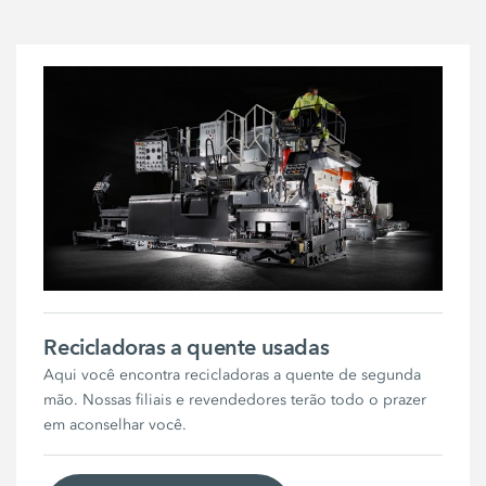
Recicladoras a quente usadas
Aqui você encontra recicladoras a quente de segunda
mão. Nossas filiais e revendedores terão todo o prazer
em aconselhar você.