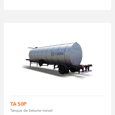
TA 50P
Tanque de betume móvel