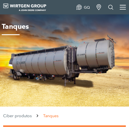
GQ
Tanques
Ciber produtos
Tanques