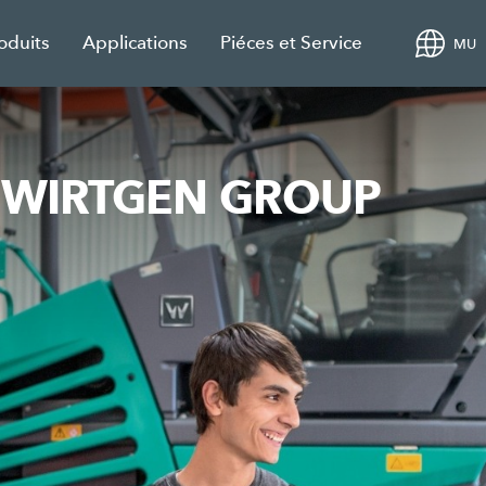
oduits
Applications
Piéces et Service
MU
es WIRTGEN GROUP