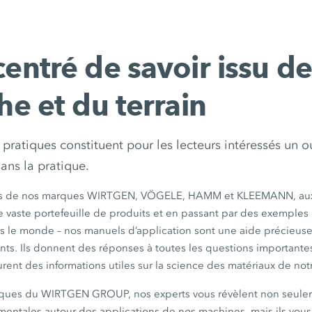
entré de savoir issu de
he et du terrain
pratiques constituent pour les lecteurs intéressés un o
dans la pratique.
és de nos marques WIRTGEN, VÖGELE, HAMM et KLEEMANN, aux 
e vaste portefeuille de produits et en passant par des exemples 
s le monde – nos manuels d’application sont une aide précieuse 
ents. Ils donnent des réponses à toutes les questions important
rent des informations utiles sur la science des matériaux de not
tiques du WIRTGEN GROUP, nos experts vous révèlent non seule
entales autour des applications de nos machines, mais ils vous