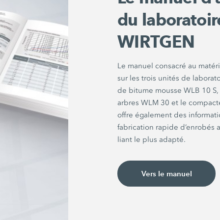
du laboratoi
WIRTGEN
Le manuel consacré au matérie
sur les trois unités de labor
de bitume mousse WLB 10 S, 
arbres WLM 30 et le compacteu
offre également des informatio
fabrication rapide d’enrobés a
liant le plus adapté.
Vers le manuel