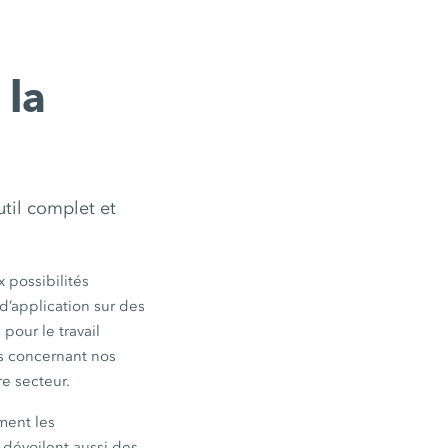
 la
util complet et
possibilités
d’application sur des
pour le travail
es concernant nos
re secteur.
ment les
 dévoilent aussi des