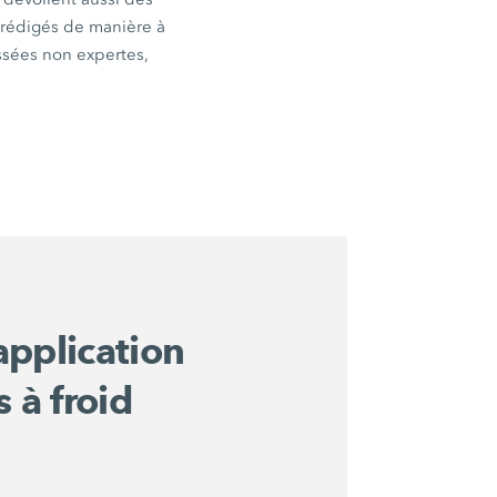
t rédigés de manière à
ssées non expertes,
application
 à froid