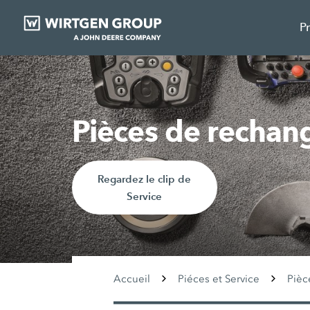
P
Pièces de rech
Regardez le clip de
Service
Accueil
Piéces et Service
Pièc