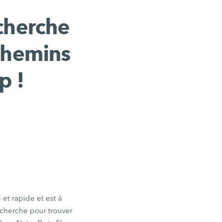
echerche
 chemins
p !
et rapide et est à
recherche pour trouver