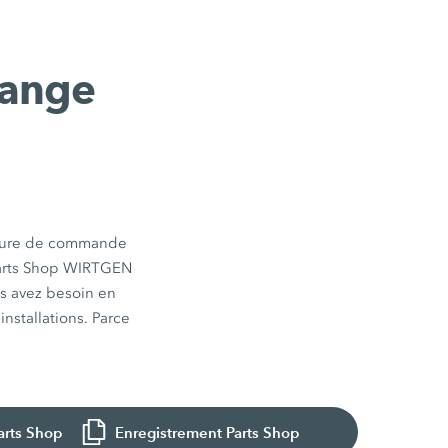
hange
cédure de commande
Parts Shop WIRTGEN
us avez besoin en
nstallations. Parce
arts Shop
Enregistrement Parts Shop