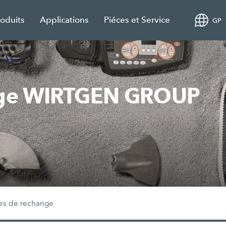
roduits
Applications
Piéces et Service
GP
ange WIRTGEN GROUP
es de rechange