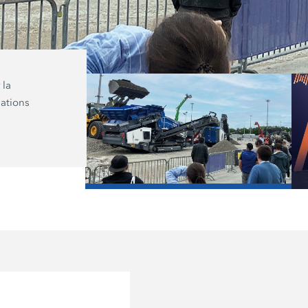
 la
Frank Lebender, l’expert en applicati
lations
Kleemann, a donné au Recyclage Sta
conférence sur le thème « Circuit du
l’asphalte : fraisage, traitement, enro
/