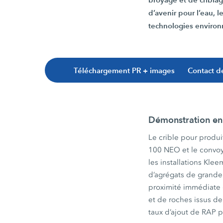
d’avenir pour l’eau, l
technologies enviro
Téléchargement PR + images
Contact d
Démonstration en d
Le crible pour prod
100 NEO et le convoye
les installations Kle
d’agrégats de grande 
proximité immédiate d
et de roches issus de
taux d’ajout de RAP 