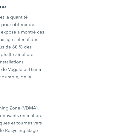
rmé
et la quantité
e pour obtenir des
ns exposé a montré ces
aisage sélectif des
plus de 60 % des
asphalte améliore
nstallations
es de Vögele et Hamm
t durable, de la
shing Zone (VDMA),
innovants en matière
iques et tournés vers
 le Recycling Stage