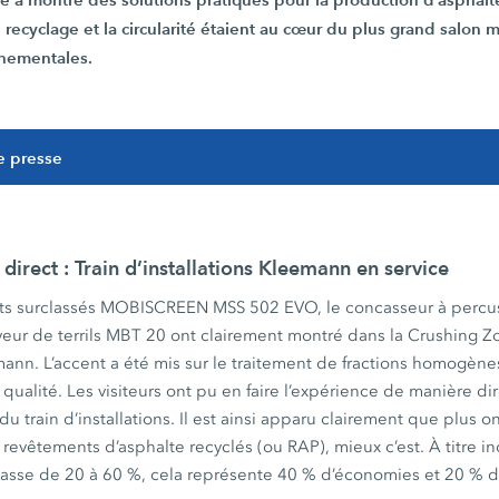
e recyclage et la circularité étaient au cœur du plus grand salon
nnementales.
e presse
irect : Train d’installations Kleemann en service
uits surclassés MOBISCREEN MSS 502 EVO, le concasseur à per
ur de terrils MBT 20 ont clairement montré dans la Crushing Zon
emann. L’accent a été mis sur le traitement de fractions homogène
qualité. Les visiteurs ont pu en faire l’expérience de manière dir
u train d’installations. Il est ainsi apparu clairement que plus o
 revêtements d’asphalte recyclés (ou RAP), mieux c’est. À titre in
passe de 20 à 60 %, cela représente 40 % d’économies et 20 % d