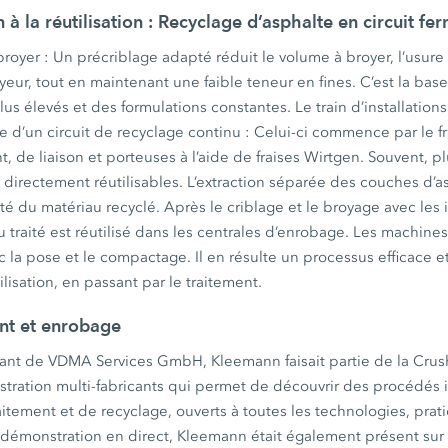
 à la réutilisation : Recyclage d’asphalte en circuit fe
broyer : Un précriblage adapté réduit le volume à broyer, l’usure 
yeur, tout en maintenant une faible teneur en fines. C’est la bas
lus élevés et des formulations constantes. Le train d’installatio
ie d’un circuit de recyclage continu : Celui-ci commence par le fr
 de liaison et porteuses à l’aide de fraises Wirtgen. Souvent, 
t directement réutilisables. L’extraction séparée des couches d’
té du matériau recyclé. Après le criblage et le broyage avec les i
 traité est réutilisé dans les centrales d’enrobage. Les machin
c la pose et le compactage. Il en résulte un processus efficace e
ilisation, en passant par le traitement.
ent et enrobage
ant de VDMA Services GmbH, Kleemann faisait partie de la Cru
ration multi-fabricants qui permet de découvrir des procédés 
itement et de recyclage, ouverts à toutes les technologies, prat
la démonstration en direct, Kleemann était également présent sur