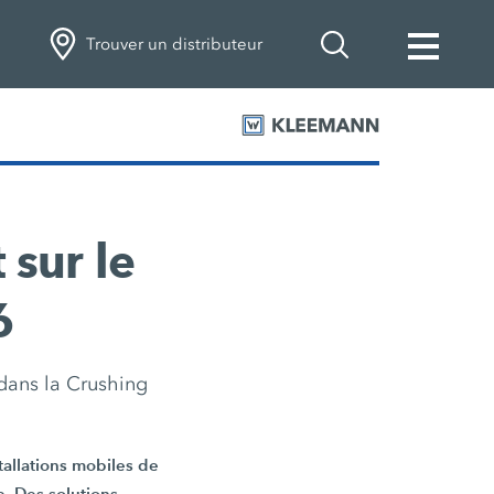
Trouver un distributeur
 sur le
6
 dans la Crushing
tallations mobiles de
e. Des solutions