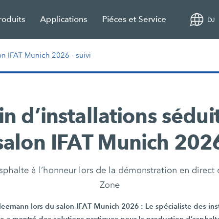
roduits
Applications
Piéces et Service
DJ
on IFAT Munich 2026 - suivi
in d’installations séduit
salon IFAT Munich 202
sphalte à l’honneur lors de la démonstration en direct
Zone
eemann lors du salon IFAT Munich 2026 : Le spécialiste des ins
e a montré des solutions pratiques pour la production d’asphalt