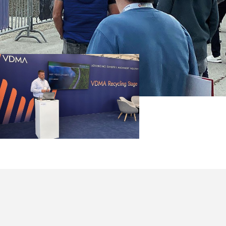
ons de
ge une
 recyclage de
bage ».