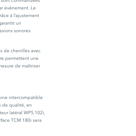
ons sont commandées
ar événement. Le
râce à l’ajustement
arantit un
ssions sonores
ns de chenilles avec
ière permettent une
 mesure de maîtriser
hine intercompatible
s de qualité, en
eur latéral WPS 102i,
urface TCM 180i sera