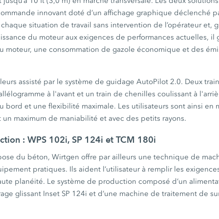
t jusqu’à 10 ft (3,0 m) en marche transversale. Les deux soluti
commande innovant doté d’un affichage graphique déclenché p
aque situation de travail sans intervention de l’opérateur et, g
issance du moteur aux exigences de performances actuelles, il g
u moteur, une consommation de gazole économique et des émi
illeurs assisté par le système de guidage AutoPilot 2.0. Deux trai
allélogramme à l'avant et un train de chenilles coulissant à l'arr
u bord et une flexibilité maximale. Les utilisateurs sont ainsi en
t un maximum de maniabilité et avec des petits rayons.
ction : WPS 102i, SP 124i et TCM 180i
 pose du béton, Wirtgen offre par ailleurs une technique de mac
ipement pratiques. Ils aident l’utilisateur à remplir les exigence
haute planéité. Le système de production composé d’un alimentat
rage glissant Inset SP 124i et d’une machine de traitement de s
.