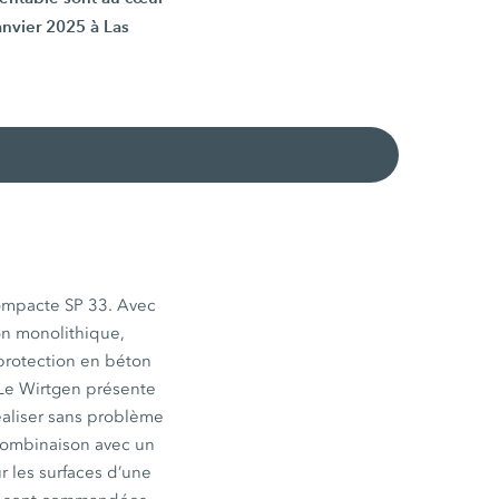
anvier 2025 à Las
 compacte SP 33. Avec
on monolithique,
protection en béton
. Le Wirtgen présente
éaliser sans problème
 combinaison avec un
ur les surfaces d’une