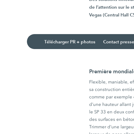
de l’attention sur le
Vegas (Central Hall C
Télécharger PR + photos
Contact press
Première mondiale
Flexible, maniable, e
sa construction entiè
comme par exemple de
d’une hauteur allant 
le SP 33 en deux con
des surfaces en béton
Trimmer d’une largeur 