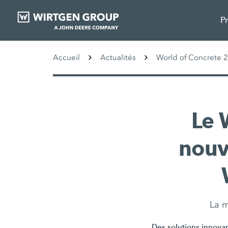
P
Accueil
Actualités
World of Concrete 
Le 
nouv
La m
Des solutions innova