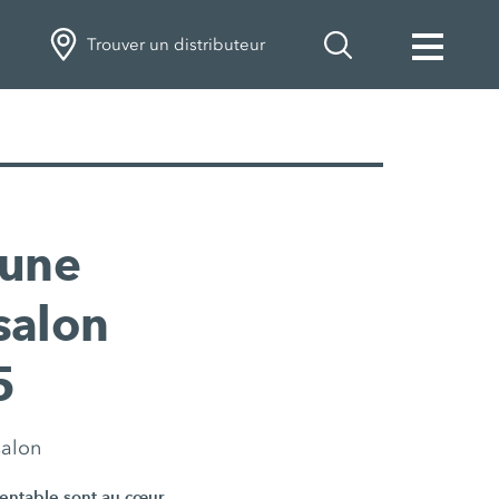
Trouver un distributeur
 une
salon
5
salon
rentable sont au cœur