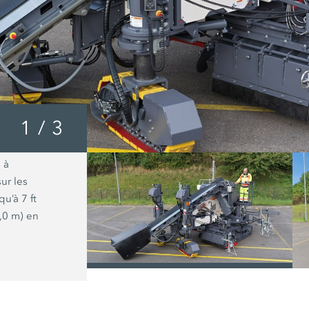
1
/
3
 à
Le système de guidage AutoPilot 2.0 f
sur les
intégrante de la machine à coffrage g
u’à 7 ft
et aide l’opérateur pour la pose de bé
3,0 m) en
de guidage.
/