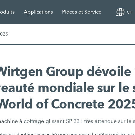
roduits
Applications
Piéces et Service
CH
2025
Wirtgen Group dévoile
eauté mondiale sur le 
World of Concrete 202
achine à coffrage glissant SP 33 : très attendue sur le 
ntes et adaptées au marché pour une pose du béton précise et 