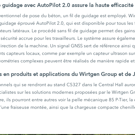
e guidage avec AutoPilot 2.0 assure la haute efficacit
entionnel de pose du béton, un fil de guidage est employé. W
guidage éprouvé AutoPilot 2.0, qui est disponible pour tous les f
ateurs latéraux. Le procédé sans fil de guidage permet des gain
sécurité accrue pour les travailleurs. Le système assure égaleme
direction de la machine. Un signal GNSS sert de référence ainsi q
ents capteurs locaux, comme par exemple un capteur ultrason sur
géométries complexes peuvent être réalisés de manière rapide et
s en produits et applications du Wirtgen Group et de
ionnels qui se rendront au stand C5327 dans le Central Hall auron
cialistes sur les solutions modernes proposées par le Wirtgen 
, ils pourront entre autres voir la pelle mécanique 85 P-Tier, 
’une fraiseuse montée, ainsi que la chargeuse compacte chenillé