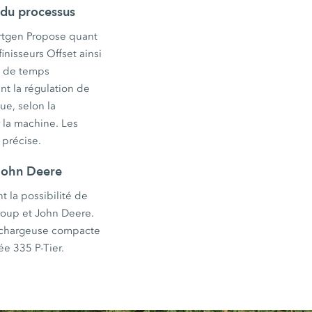
é du processus
irtgen Propose quant
inisseurs Offset ainsi
s de temps
nt la régulation de
ue, selon la
 la machine. Les
 précise.
 John Deere
t la possibilité de
Group et John Deere.
la chargeuse compacte
e 335 P-Tier.