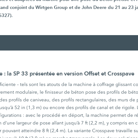
 stand conjoint du Wirtgen Group et de John Deere du 21 au 23 j
5327).
e
 : la SP 33 présentée en version Offset et Crosspave
fficiente – tels sont les atouts de la machine à coffrage glissant
rement modulaire, le finisseur de béton pose des profils de bét
s profils de caniveau, des profils rectangulaires, des murs de 
jusqu’à 52 in (1,3 m) ou encore des profils de canal et de rigole
figurations : avec le procédé en déport, la machine permet de r
 d’une largeur de pose allant jusqu’à 7 ft (2,2 m), y compris en
pouvant atteindre 8 ft (2,4 m). La variante Crosspave travaille s