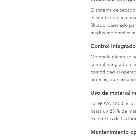
El sistema de secado
eficiente con un con
filtrado, diseñado pa
medioambientales má
Control integrad
Operar la planta se h
control integrado e i
comodidad al operado
además, que usuarios 
Uso de material r
La iNOVA 1200 está di
hasta un 25 % de mater
exigencias de las fór
Mantenimiento o