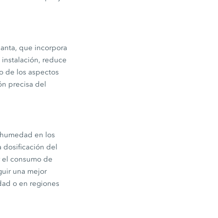
anta, que incorpora
 instalación, reduce
o de los aspectos
ón precisa del
e humedad en los
 dosificación del
ar el consumo de
guir una mejor
dad o en regiones