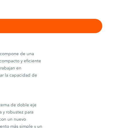
se compone de una
 compacto y eficiente
trabajan en
car la capacidad de
terna de doble eje
a y robustez para
 con un nuevo
iento más simple y un