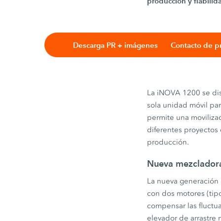
producción y fiabilid
Descarga PR + imágenes
Contacto de p
La iNOVA 1200 se dis
sola unidad móvil par
permite una movilizac
diferentes proyectos 
producción.
Nueva mezcladora
La nueva generación 
con dos motores (tip
compensar las fluctu
elevador de arrastre