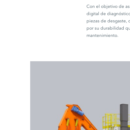
Con el objetivo de a
digital de diagnósti
piezas de desgaste, c
por su durabilidad q
mantenimiento.