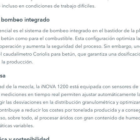
 incluso en condiciones de trabajo difíciles.
e bombeo integrado
cial es el sistema de bombeo integrado en el bastidor de la pl
 betún como para el combustible. Esta configuración optimiza la
 operación y aumenta la seguridad del proceso. Sin embargo, un
 caudalímetro Coriolis para betún, que garantiza una dosificaci
 la producción.
isa
idad de la mezcla, la iNOVA 1200 está equipada con sensores d
s mediciones en tiempo real permiten ajustar automáticamente la
egir las desviaciones en la distribución granulométrica y optimiz
ontribuye a reducir los costes por tonelada producida y a conse
eso, sobre todo, al procesar áridos con gran contenido de hume
ticas variables.
ica y sostenibilidad