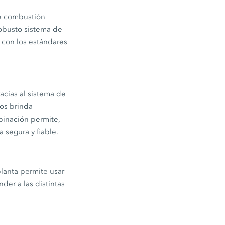
de combustión
obusto sistema de
 con los estándares
acias al sistema de
cos brinda
binación permite,
 segura y fiable.
planta permite usar
nder a las distintas