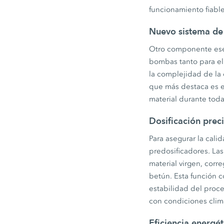
funcionamiento fiable
Nuevo sistema d
Otro componente esen
bombas tanto para el
la complejidad de la
que más destaca es el
material durante toda
Dosificación prec
Para asegurar la cal
predosificadores. La
material virgen, corr
betún. Esta función c
estabilidad del proc
con condiciones climá
Eficiencia energét