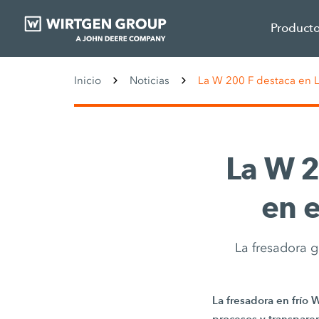
Product
Inicio
Noticias
La W 200 F destaca en 
La W 2
en 
La fresadora 
La fresadora en frío 
procesos y transparen