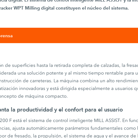
cker WPT Milling digital constituyen el núcleo del sistema.
prensa
ón de superficies hasta la retirada completa de calzadas, la fres
iderada una solución potente y al mismo tiempo rentable para
onstrucción de carreteras. La máquina combina un alto rendimie
tización innovadoras y está dirigida especialmente a usuarios q
 concepto de máquina compacto.
ta la productividad y el confort para el usuario
200 F está el sistema de control inteligente MILL ASSIST. En func
ancias, ajusta automáticamente parámetros fundamentales como l
bor de fresado, la propulsión, el sistema de agua y el avance d