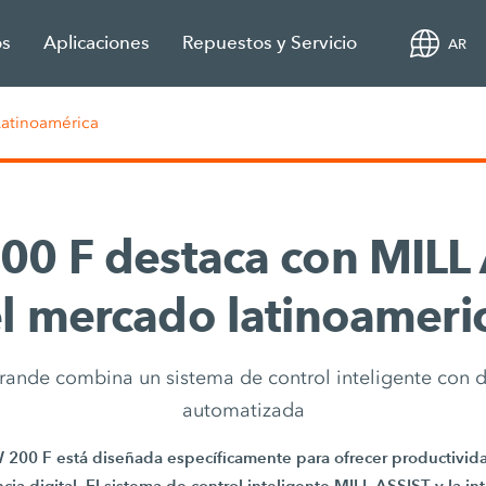
os
Aplicaciones
Repuestos y Servicio
AR
Latinoamérica
00 F destaca con MILL
el mercado latinoameri
grande combina un sistema de control inteligente con
automatizada
W 200 F está diseñada específicamente para ofrecer productividad
cia digital. El sistema de control inteligente MILL ASSIST y la i