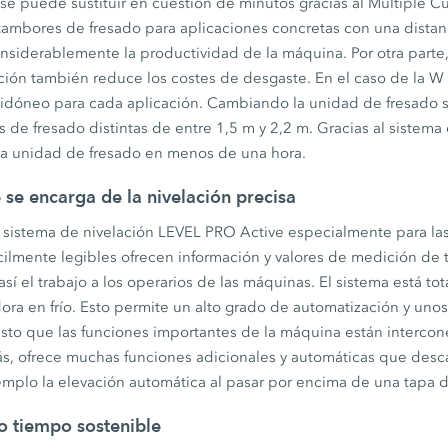
se puede sustituir en cuestión de minutos gracias al Multiple C
tambores de fresado para aplicaciones concretas con una distanc
nsiderablemente la productividad de la máquina. Por otra parte
ción también reduce los costes de desgaste. En el caso de la W 
 idóneo para cada aplicación. Cambiando la unidad de fresado
de fresado distintas de entre 1,5 m y 2,2 m. Gracias al sistema
 la unidad de fresado en menos de una hora.
se encarga de la nivelación precisa
 sistema de nivelación LEVEL PRO Active especialmente para las 
ilmente legibles ofrecen información y valores de medición de 
 así el trabajo a los operarios de las máquinas. El sistema está t
adora en frío. Esto permite un alto grado de automatización y uno
esto que las funciones importantes de la máquina están interco
, ofrece muchas funciones adicionales y automáticas que desca
mplo la elevación automática al pasar por encima de una tapa de
o tiempo sostenible