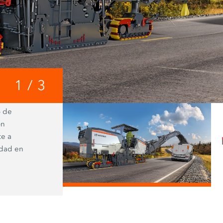
1
/
3
o de
WPT Milling permite determinar exac
ón
perfil de la sección transversal de fre
te a
transmitir en tiempo real los datos de
idad en
consumo al John Deere Operations 
/