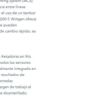
utting System (MCS).
ia entre líneas
, el uso de un tambor
200 F, Wirtgen ofrece
 se pueden
 de cambio rápido, se
fresadoras en frío.
todos los sensores
otalmente integrado en
s resultados de
nectadas
rgan de trabajo al
 alcantarillado.