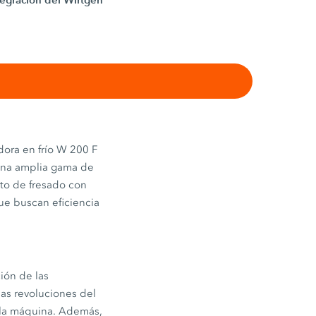
adora en frío W 200 F
 una amplia gama de
nto de fresado con
ue buscan eficiencia
ión de las
as revoluciones del
e la máquina. Además,