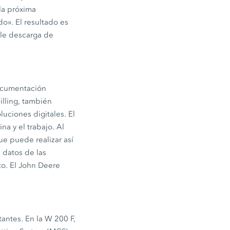
la próxima
o». El resultado es
ble descarga de
documentación
illing, también
ciones digitales. El
a y el trabajo. Al
ue puede realizar así
 datos de las
to. El John Deere
tantes. En la W 200 F,