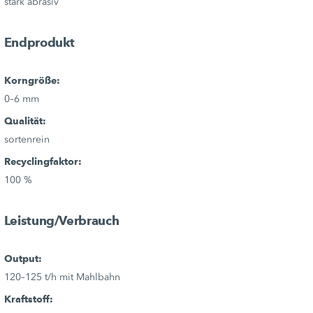
stark abrasiv
Endprodukt
Korngröße:
0–6 mm
Qualität:
sortenrein
Recyclingfaktor:
100 %
Leistung/Verbrauch
Output:
120–125 t/h mit Mahlbahn
Kraftstoff: