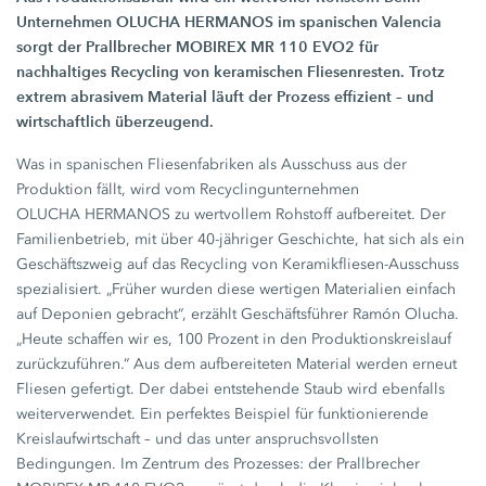
Unternehmen
OLUCHA HERMANOS
im spanischen Valencia
sorgt der Prallbrecher MOBIREX
MR 110 EVO2
für
nachhaltiges Recycling von keramischen Fliesenresten. Trotz
extrem abrasivem Material läuft der Prozess effizient – und
wirtschaftlich überzeugend.
Was in spanischen Fliesenfabriken als Ausschuss aus der
Produktion fällt, wird vom Recyclingunternehmen
OLUCHA HERMANOS
zu wertvollem Rohstoff aufbereitet. Der
Familienbetrieb, mit über
40-jähriger
Geschichte, hat sich als ein
Geschäftszweig auf das Recycling von Keramikfliesen-Ausschuss
spezialisiert. „Früher wurden diese wertigen Materialien einfach
auf Deponien gebracht“, erzählt Geschäftsführer
Ramón Olucha.
„Heute schaffen wir es,
100 Prozent
in den Produktionskreislauf
zurückzuführen.“ Aus dem aufbereiteten Material werden erneut
Fliesen gefertigt. Der dabei entstehende Staub wird ebenfalls
weiterverwendet. Ein perfektes Beispiel für funktionierende
Kreislaufwirtschaft – und das unter anspruchsvollsten
Bedingungen. Im Zentrum des Prozesses: der Prallbrecher