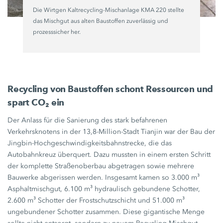
Die Wirtgen Kaltrecycling-Mischanlage
KMA 220
stellte
das Mischgut aus alten Baustoffen zuverlässig und
prozesssicher her.
Recycling von Baustoffen schont Ressourcen und
spart CO₂ ein
Der Anlass für die Sanierung des stark befahrenen
Verkehrsknotens in der 13,8-Million-Stadt Tianjin war der Bau der
Jingbin-Hochgeschwindigkeitsbahnstrecke, die das
Autobahnkreuz überquert. Dazu mussten in einem ersten Schritt
der komplette Straßenoberbau abgetragen sowie mehrere
Bauwerke abgerissen werden. Insgesamt kamen so
3.000 m³
Asphaltmischgut,
6.100 m³
hydraulisch gebundene Schotter,
2.600 m³
Schotter der Frostschutzschicht und
51.000 m³
ungebundener Schotter zusammen. Diese gigantische Menge