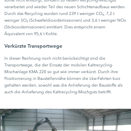
sollte nicht entsorgt, sondern zu neuem Recycling-Mischgut
verarbeitet und wieder Teil des neuen Schichtenaufbaus werden.
Durch das Recycling wurden rund
239 t
weniger CO₂,
7,2 t
weniger SO₂ (Schwefeldioxidemissionen) und
3,6 t
weniger NOx
(Stickoxidemissionen) emittiert. Dies entspricht einem
Äquivalent von
95,6 t
Kohle.
Verkürzte Transportwege
In dieser Rechnung noch nicht berücksichtigt sind die
Transportwege, die der Einsatz der mobilen Kaltrecycling-
Mischanlage
KMA 220
so gut wie immer verkürzt. Durch ihre
Positionierung in Baustellennähe können die Lkw-Fahrten kurz
gehalten werden, sowohl was die Anlieferung der Baustoffe als
auch die Anlieferung des Kaltrecycling-Mischguts betrifft.