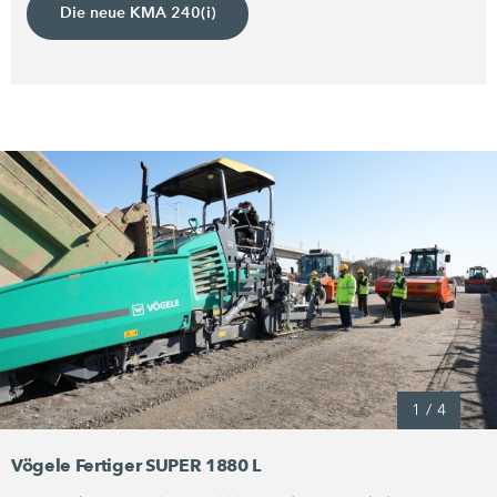
Die neue KMA 240(i)
1
/
4
Vögele Fertiger SUPER 1880 L