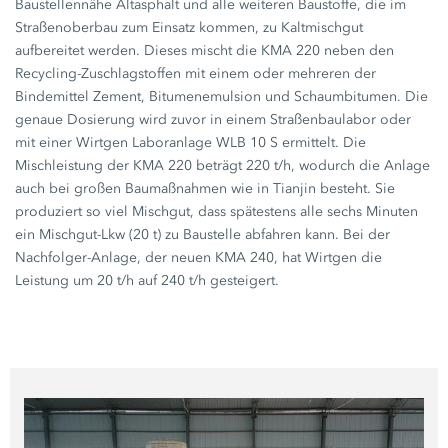
Baustellennähe Altasphalt und alle weiteren Baustoffe, die im
Straßenoberbau zum Einsatz kommen, zu Kaltmischgut
aufbereitet werden. Dieses mischt die
KMA 220
neben den
Recycling-Zuschlagstoffen mit einem oder mehreren der
Bindemittel Zement, Bitumenemulsion und Schaumbitumen. Die
genaue Dosierung wird zuvor in einem Straßenbaulabor oder
mit einer Wirtgen Laboranlage
WLB 10 S
ermittelt. Die
Mischleistung der
KMA 220
beträgt
220 t/h,
wodurch die Anlage
auch bei großen Baumaßnahmen wie in Tianjin besteht. Sie
produziert so viel Mischgut, dass spätestens alle sechs Minuten
ein Mischgut-Lkw
(20 t)
zu Baustelle abfahren kann. Bei der
Nachfolger-Anlage, der neuen
KMA 240,
hat Wirtgen die
Leistung um
20 t/h
auf
240 t/h
gesteigert.