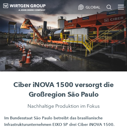
GLOBAL
Ciber iNOVA 1500 versorgt die
Großregion São Paulo
Nachhaltige Produktion im Fokus
Im Bundesstaat São Paulo betreibt das brasilianische
Infrastrukturunternehmen
EIXO SP
drei Ciber
iNOVA 1500.