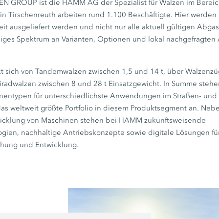
EN GROUP ist die HAMM AG der Spezialist für Walzen im Bereic
in Tirschenreuth arbeiten rund 1.100 Beschäftigte. Hier werde
eit ausgeliefert werden und nicht nur alle aktuell gültigen Abga
siges Spektrum an Varianten, Optionen und lokal nachgefragten
t sich von Tandemwalzen zwischen 1,5 und 14 t, über Walzenzü
iradwalzen zwischen 8 und 28 t Einsatzgewicht. In Summe stehe
nentypen für unterschiedlichste Anwendungen im Straßen- und 
s weltweit größte Portfolio in diesem Produktsegment an. Nebe
icklung von Maschinen stehen bei HAMM zukunftsweisende
gien, nachhaltige Antriebskonzepte sowie digitale Lösungen f
chung und Entwicklung.