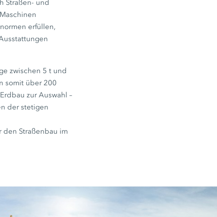
h Straßen- und
n Maschinen
snormen erfüllen,
 Ausstattungen
ge zwischen 5 t und
n somit über 200
Erdbau zur Auswahl –
n der stetigen
ür den Straßenbau im