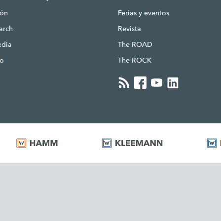
ión
Ferias y eventos
earch
Revista
edia
The ROAD
to
The ROCK