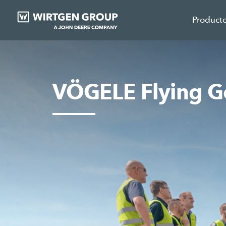
Product
VÖGELE Flying G