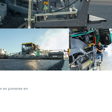
ciones
Explorar la tecnologí
máquinas
or es ponerse en