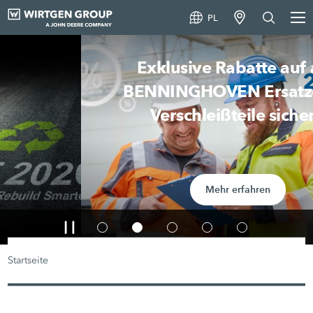
PL
Exklusive Rabatte auf alle
BENNINGHOVEN Ersatz- und
Verschleißteile sichern
Mehr erfahren
Startseite