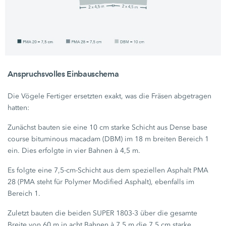
Anspruchsvolles Einbauschema
Die Vögele Fertiger ersetzten exakt, was die Fräsen abgetragen
hatten:
Zunächst bauten sie eine
10 cm
starke Schicht aus Dense base
course bituminous macadam (DBM) im
18 m
breiten Bereich 1
ein. Dies erfolgte in vier Bahnen à
4,5 m.
Es folgte eine 7,5-cm-Schicht aus dem speziellen Asphalt PMA
28 (PMA steht für Polymer Modified Asphalt), ebenfalls im
Bereich 1.
Zuletzt bauten die beiden
SUPER 1803-3
über die gesamte
Breite von
60 m
in acht Bahnen à
7,5 m
die
7,5 cm
starke