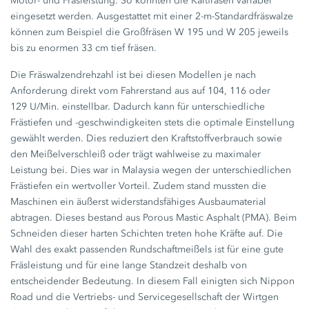
Motor- und Fräsleistung. So konnten die Kaltfräsen variabel
eingesetzt werden. Ausgestattet mit einer 2-m-Standardfräswalze
können zum Beispiel die Großfräsen
W 195
und
W 205
jeweils
bis zu enormen
33 cm
tief fräsen.
Die Fräswalzendrehzahl ist bei diesen Modellen je nach
Anforderung direkt vom Fahrerstand aus auf 104, 116 oder
129 U/Min.
einstellbar. Dadurch kann für unterschiedliche
Frästiefen und -geschwindigkeiten stets die optimale Einstellung
gewählt werden. Dies reduziert den Kraftstoffverbrauch sowie
den Meißelverschleiß oder trägt wahlweise zu maximaler
Leistung bei. Dies war in Malaysia wegen der unterschiedlichen
Frästiefen ein wertvoller Vorteil. Zudem stand mussten die
Maschinen ein äußerst widerstandsfähiges Ausbaumaterial
abtragen. Dieses bestand aus Porous Mastic Asphalt (PMA). Beim
Schneiden dieser harten Schichten treten hohe Kräfte auf. Die
Wahl des exakt passenden Rundschaftmeißels ist für eine gute
Fräsleistung und für eine lange Standzeit deshalb von
entscheidender Bedeutung. In diesem Fall einigten sich Nippon
Road und die Vertriebs- und Servicegesellschaft der Wirtgen