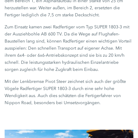
dem Bereich 1, ein Asphaltaufbau in einer Stärke von
25 cm
herzustellen war. Weiter außen, im Bereich 2, ersetzten die
Fertiger lediglich die
7,5 cm
starke Deckschicht.
Zum Einsatz kamen zwei Radfertiger vom Typ
SUPER 1803-3
mit
der Ausziehbohle
AB 600 TV.
Da die Wege auf Flughafen-
Baustellen lang sind, können Radfertiger einen wichtigen Vorteil
ausspielen: Den schnellen Transport auf eigener Achse. Mit
ihrem 6x4- oder 6x6-Antriebskonzept sind sie bis zu
20 km/h
schnell. Die leistungsstarken hydraulischen Einzelantriebe
sorgen zugleich für hohe Zugkraft beim Einbau.
Mit der Lenkbremse Pivot Steer zeichnet sich auch der größte
Vögele Radfertiger
SUPER 1803-3
durch eine sehr hohe
Wendigkeit aus. Auch dies schätzten die Fertigerfahrer von
Nippon Road, besonders bei Umsetzvorgängen.